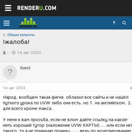
Общие вопросы
!жалоба!
А
Д
-
14 авг 2003
в
а
т
т
о
а
Guest
р
с
т
о
е
з
м
д
14 авг 2003
ы
а
н
Народ, вообщем такая фигня, облазил все сайты и не нашёл
и
путного урока по UVW либо они есть, но 1. на английском, 2.
я
для всего кроме макса.
У меня к вам просьба, если не влом дайте ссылку на какой-
нить хороший тутор (наложение UVW КАРТЫ).... или если не
такого, то я не понимаю почиму...... ведь по моделированию