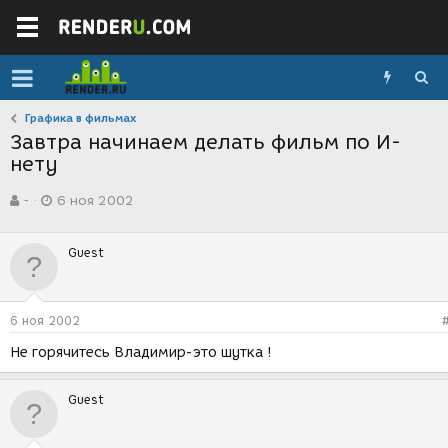
Графика в фильмах
Завтра начинаем делать фильм по И-
нету
А
Д
-
6 ноя 2002
в
а
т
т
о
а
Guest
р
с
т
о
е
з
м
д
6 ноя 2002
ы
а
н
Не горячитесь Владимир-это шутка !
и
я
Guest