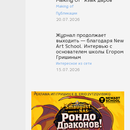
Making Of "Язык даров"
Making of
Публикации
20.07.2026
Журнал продолжает
выходить — благодаря New
Art School. Интервью с
основателем школы Егором
Гришиным
Интересное из сети
15.07.2026