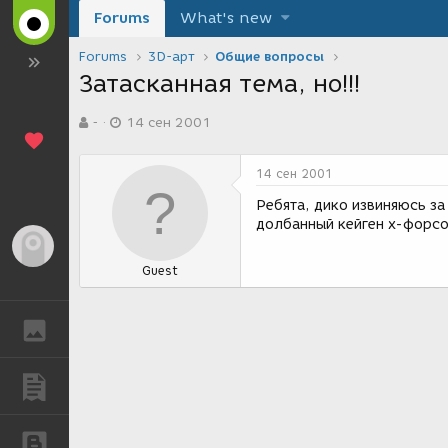
Forums
What's new
Forums
3D-арт
Общие вопросы
Затасканная тема, но!!!
А
Д
-
14 сен 2001
в
а
т
т
о
а
14 сен 2001
р
с
т
о
Ребята, дико извиняюсь за
е
з
долбанный кейген х-форсов
м
д
Гость
ы
а
Guest
н
и
я
ГАЛЕРЕЯ
ПУБЛИКАЦИИ
БЛОГИ