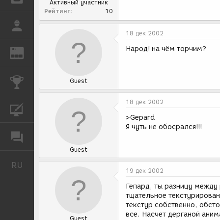
Активный участник
Рейтинг
10
РАБОТА
18 дек 2002
Народ! на чём торчим?
REN
ЖУРНАЛ
КОНКУРСЫ
Guest
18 дек 2002
КУРСЫ
>Gepard
Я чуть не обосрался!!!
ФОРУМ
Guest
RU
Русский
19 дек 2002
Гепард, ты разницу между
тщательное текстурирован
текстур собственно, обсто
все. Насчет дерганой ани
Guest