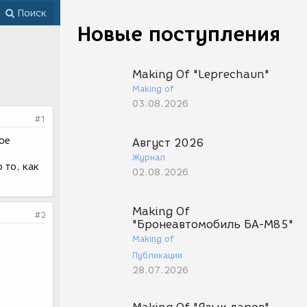
Поиск
Новые поступления
Making Of "Leprechaun"
Making of
03.08.2026
#1
ое
Август 2026
Журнал
 то, как
02.08.2026
Making Of
#2
"Бронеавтомобиль БА-М85"
Making of
Публикации
28.07.2026