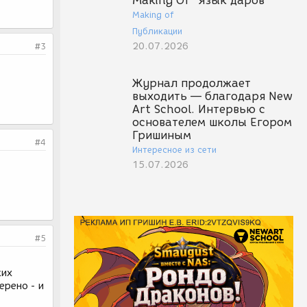
Making Of "Язык даров"
Making of
Публикации
20.07.2026
#3
Журнал продолжает
выходить — благодаря New
Art School. Интервью с
основателем школы Егором
Гришиным
#4
Интересное из сети
15.07.2026
#5
ких
ерено - и