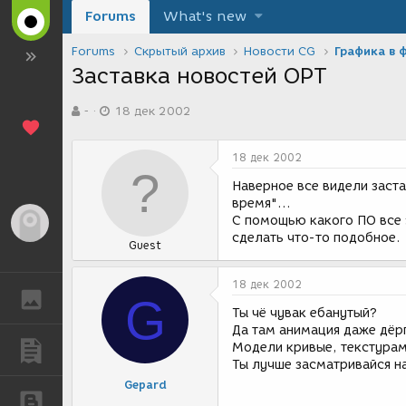
Forums
What's new
Forums
Скрытый архив
Новости CG
Графика в 
Заставка новостей ОРТ
А
Д
-
18 дек 2002
в
а
т
т
о
а
18 дек 2002
р
с
т
о
Наверное все видели заста
е
з
время"...
м
д
С помощью какого ПО все э
Гость
ы
а
сделать что-то подобное.
Guest
н
и
я
18 дек 2002
ГАЛЕРЕЯ
G
Ты чё чувак ебанутый?
Да там анимация даже дёр
Модели кривые, текстурам
ПУБЛИКАЦИИ
Ты лучше засматривайся на
Gepard
БЛОГИ