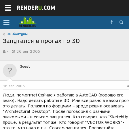
3D-болтуны
Запутался в прогах по 3D
А
Д
-
26 авг 2005
в
а
т
т
о
а
Guest
р
с
т
о
е
з
м
д
26 авг 2005
ы
а
н
Люди, помогите! Сейчас я работаю в AutoCAD (хорошо его
и
знаю). Надо делать работы в 3D. Мне все равно в какой прог
я
это делать. Полазил по форумам – вроде решил осваивать
"Architectural Desktop". После поговорил с разными
знакомыми – и совсем запутался. Кто говорит, что “SketchUp
проще, а результат тот же. Кто говорит "VECTOR WORKS"-
это то, что надо и т.д. Совсем запутался. Посоветуйте,