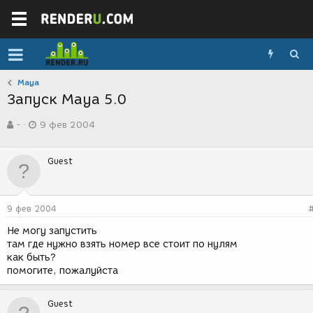
Maya
Запуск Maya 5.0
А
Д
-
9 фев 2004
в
а
т
т
о
а
Guest
р
с
т
о
е
з
м
д
9 фев 2004
ы
а
н
Не могу запустить
и
там где нужно взять номер все стоит по нулям
я
как быть?
помогите, пожалуйста
Guest