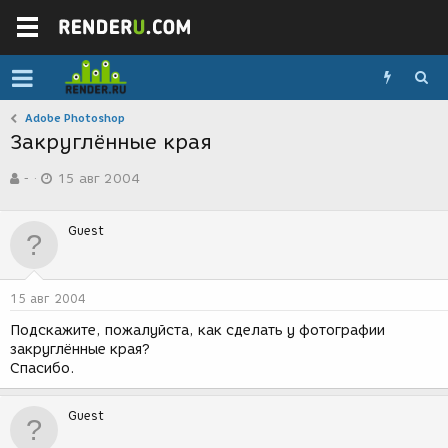
Adobe Photoshop
Закруглённые края
А
Д
-
15 авг 2004
в
а
т
т
о
а
Guest
р
с
т
о
е
з
м
д
15 авг 2004
ы
а
н
Подскажите, пожалуйста, как сделать у фотографии
и
закруглённые края?
я
Спасибо.
Guest