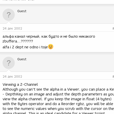
Guest
24 дек 2002
альфа канал черный, как будто и не было никакого
zbufferа...??????
alfa i Z dept ne odno i toje
Guest
24 дек 2002
Viewing a Z-Channel
Although you can't see the alpha in a Viewer, you can place a K
- DepthKey on an image and adjust the depth parameters as yo
view the alpha channel. If you keep the image in float (4 bytes)
with the Bytes operator and do a Reorder rgbz, you will be able
to see the numeric values when you scrub with the cursor on the
alpha channel. This is an ideal candidate for a Viewer Script...