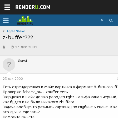
Apple Shake
z-buffer???
А
Д
-
23 дек 2002
в
а
т
т
о
а
Guest
р
с
т
о
е
з
м
д
23 дек 2002
ы
а
н
Есть отрендеренная в Майе картинка в формате 8-битного iff
и
Проверяю fcheсk_ом - zbuffer есть.
я
Загружаю в Шейк делаю реордер rgbz - альфа канал черный,
как будто и не было никакого zbufferа...
Задача вообще-то размыть картинку по глубине в сцене. Как
это лучше сделать?
Помогите пж-ста.