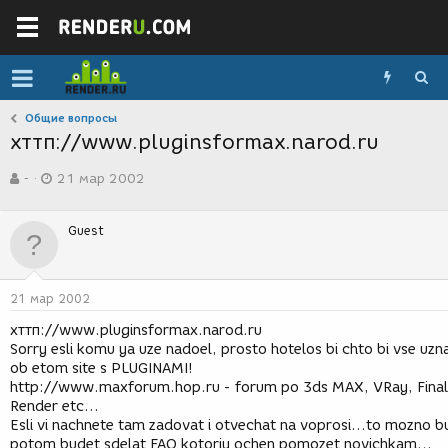
Общие вопросы
хттп://www.pluginsformax.narod.ru
А
Д
-
21 мар 2002
в
а
т
т
о
а
Guest
р
с
т
о
е
з
м
д
21 мар 2002
ы
а
н
хттп://www.pluginsformax.narod.ru
и
Sorry esli komu ya uze nadoel, prosto hotelos bi chto bi vse uzna
я
ob etom site s PLUGINAMI!
http://www.maxforum.hop.ru - forum po 3ds MAX, VRay, Final
Render etc...
Esli vi nachnete tam zadovat i otvechat na voprosi...to mozno b
potom budet sdelat FAQ kotoriy ochen pomozet novichkam...