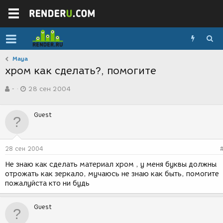
Maya
хром как сделать?, помогите
А
Д
-
28 сен 2004
в
а
т
т
о
а
Guest
р
с
т
о
е
з
м
д
28 сен 2004
ы
а
н
Не знаю как сделать материал хром , у меня буквы должны
и
отрожать как зеркало, мучаюсь не знаю как быть, помогите
я
пожалуйста кто ни будь
Guest