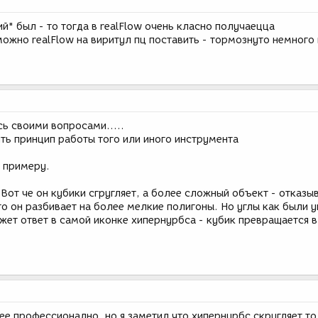
ий" был - то тогда в realFlow очень класно получаецца
можно realFlow на виритул пц поставить - тормознуто немного 
ь своими вопросами.....
ть принцип работы того или иного инструмента
к примеру.
Вот че он кубики сгругляет, а более сложный объект - отказыв
о он разбивает на более мелкие полигоны. Но углы как были 
жет ответ в самой иконке хипернурбса - кубик превращается в
ее профессионално, но я заметил что хипернурбс скругляет т