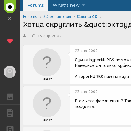
Forums
What's new
Forums
3D редакторы
Cinema 4D
Хотца скруглить &quot;эктру
А
Д
-
23 апр 2002
в
а
т
т
о
а
23 апр 2002
р
с
т
о
Думал hyperNURBS поможе
е
з
Наверное он только кубики
м
д
Гость
ы
а
А superNURBS нам не видать
Guest
н
и
я
23 апр 2002
ГАЛЕРЕЯ
В смысле фаски снять? Так
порулить.
ПУБЛИКАЦИИ
Guest
БЛОГИ