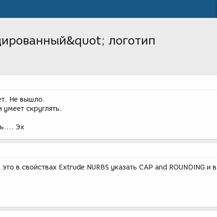
дированный&quot; логотип
т. Не вышло.
 умеет скруглять.
.... Эх
 это в свойствах Extrude NURBS указать CAP and ROUNDING и в 