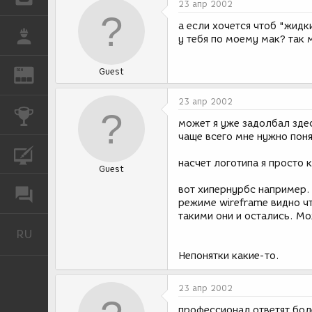
23 апр 2002
а если хочется чтоб "жидк
РАБОТА
у тебя по моему мак? так 
Guest
REN
ЖУРНАЛ
23 апр 2002
КОНКУРСЫ
может я уже задолбал здес
чаще всего мне нужно поня
КУРСЫ
насчет логотипа я просто 
Guest
вот хипернурбс например. 
ФОРУМ
режиме wireframe видно чт
такими они и остались. Мо
RU
Русский
Непонятки какие-то.
23 апр 2002
профессионал ответят бол