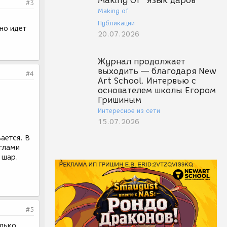
Making Of "Язык даров"
#3
Making of
Публикации
но идет
20.07.2026
Журнал продолжает
выходить — благодаря New
#4
Art School. Интервью с
основателем школы Егором
Гришиным
Интересное из сети
15.07.2026
ается. В
углами
 шар.
#5
олько