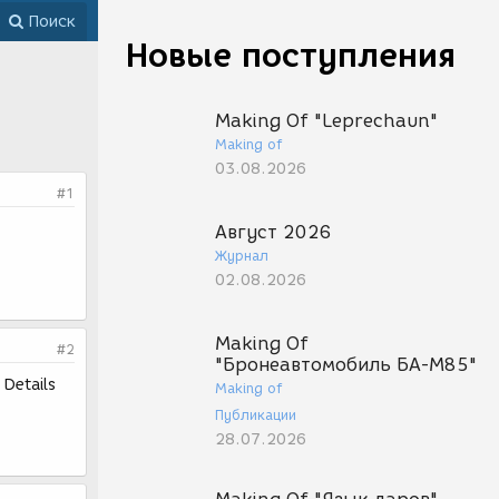
Поиск
Новые поступления
Making Of "Leprechaun"
Making of
03.08.2026
#1
Август 2026
Журнал
02.08.2026
Making Of
#2
"Бронеавтомобиль БА-М85"
Details
Making of
Публикации
28.07.2026