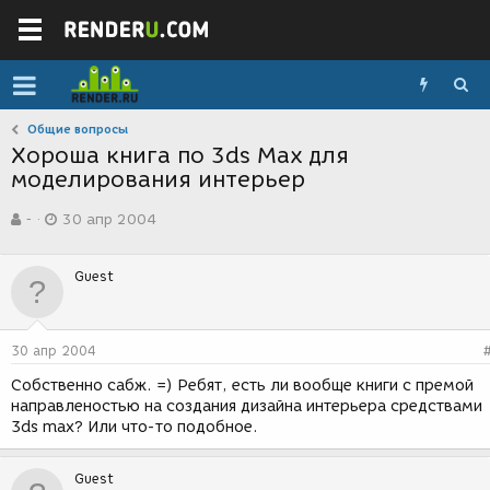
Общие вопросы
Хороша книга по 3ds Max для
моделирования интерьер
А
Д
-
30 апр 2004
в
а
т
т
о
а
Guest
р
с
т
о
е
з
м
д
30 апр 2004
ы
а
н
Собственно сабж. =) Ребят, есть ли вообще книги с премой
и
направленостью на создания дизайна интерьера средствами
я
3ds max? Или что-то подобное.
Guest