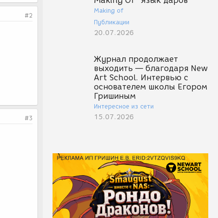
Making Of "Язык даров"
Making of
#2
Публикации
20.07.2026
Журнал продолжает
выходить — благодаря New
Art School. Интервью с
основателем школы Егором
Гришиным
Интересное из сети
15.07.2026
#3