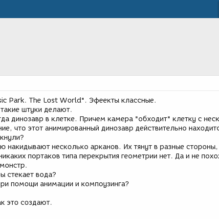
ic Park. The Lost World". Эфеекты классные.
 такие штуки делают.
гда динозавр в клетке. Причем камера "обходит" клетку с нес
ние, что этот анимированный динозавр действительно находитс
ткнули?
ю накидывают несколько арканов. Их тянут в разные стороны,
никаких портаков типа перекрытия геометрии нет. Да и не похо
 монстр.
ды стекает вода?
при помощи анимации и компоузинга?
ак это создают.