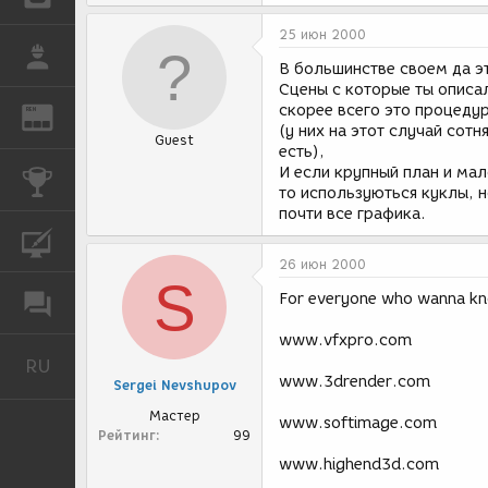
25 июн 2000
РАБОТА
В большинстве своем да э
Сцены с которые ты описал
скорее всего это процеду
REN
ЖУРНАЛ
(у них на этот случай сот
Guest
есть),
И если крупный план и ма
КОНКУРСЫ
то используються куклы, 
почти все графика.
КУРСЫ
26 июн 2000
S
For everyone who wanna k
ФОРУМ
www.vfxpro.com
RU
Русский
www.3drender.com
Sergei Nevshupov
Мастер
www.softimage.com
Рейтинг
99
www.highend3d.com