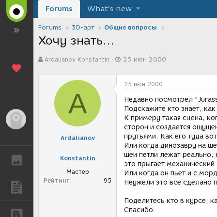
Forums
What's new
Forums
3D-арт
Общие вопросы
Хочу знать...
А
Д
Ardalianov Konstantin
25 июн 2000
в
а
т
т
о
а
25 июн 2000
р
с
A
т
о
Недавно посмотрел "Jurass
е
з
Подскажите кто знает, как
м
д
К примеру такая сцена, ко
Гость
ы
а
сторон и создается ощуще
н
прутьями. Как его туда во
Ardalianov
и
Или когда динозавру на ше
я
шеи петли лежат реально, 
Konstantin
ГАЛЕРЕЯ
это прыгает механический
Мастер
Или когда он пьет и с мор
Рейтинг
95
Неужели это все сделано 
ПУБЛИКАЦИИ
Поделитесь кто в курсе, к
Спасибо
БЛОГИ