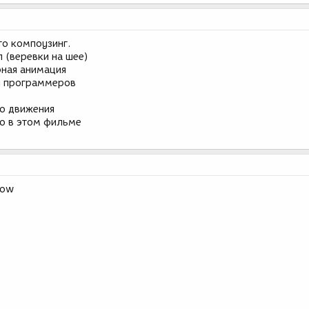
то компоузинг.
 (веревки на шее)
рная анимация
ня программеров
ло движения
но в этом фильме
now