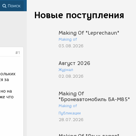
Поиск
Новые поступления
Making Of "Leprechaun"
Making of
03.08.2026
#1
Август 2026
Журнал
кольких
02.08.2026
я за
 но на
Making Of
же что
"Бронеавтомобиль БА-М85"
Making of
Публикации
28.07.2026