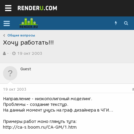
Общие вопросы
Хочу работать!!!
А
Д
-
19 окт 2003
в
а
т
т
о
а
Guest
р
с
т
о
е
з
м
д
19 окт 2003
ы
а
н
Направление - низкополигоный моделинг.
и
Проблемы - создание текстур.
я
На данный момент учусь на граф.дизайнера в ЧГИ...
Примеры работ моно глянуть тута:
http://ca-s.boom.ru/CA-GM/1.htm