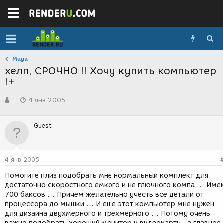
Maya
хелп, СРОЧНО !! Хочу купить компьютер
!+
А
Д
-
4 янв 2005
в
а
т
т
о
а
Guest
р
с
т
о
е
з
м
д
4 янв 2005
ы
а
н
Помогите плиз подобрать мне нормальный комплект для
и
достаточно скоростного емкого и не глючного компа ... Име
я
700 баксов ... Причем желательно учесть все детали от
процессора до мышки ... И еще этот компьютер мне нужен
для дизайна двухмерного и трехмерного ... Потому очень
важно подобрать хороший монитор и видеокарту . а главное,