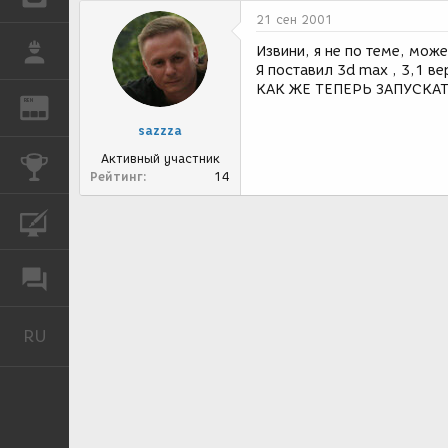
21 сен 2001
РАБОТА
Извини, я не по теме, мо
Я поставил 3d max , 3,1 ве
КАК ЖЕ ТЕПЕРЬ ЗАПУСКАТ
REN
ЖУРНАЛ
sazzza
Активный участник
КОНКУРСЫ
Рейтинг
14
КУРСЫ
ФОРУМ
RU
Русский