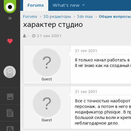
Forums
What's new
Forums
3D редакторы
3ds max
Общие вопросы
характер студио
А
Д
-
21 сен 2001
в
а
т
т
о
а
21 сен 2001
р
с
т
о
Я только начал работать 
е
з
Я не знаю как на созданый
м
д
Гость
ы
а
Guest
н
и
я
21 сен 2001
ГАЛЕРЕЯ
Все с точностью наоборот
персонаж, а потом в него 
модификатор phisique. В п
ПУБЛИКАЦИИ
большой силы воли и креп
Guest
неблагодарное дело.
БЛОГИ