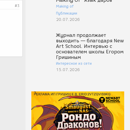
Making Of "Язык даров"
#3
Making of
Публикации
20.07.2026
Журнал продолжает
выходить — благодаря New
Art School. Интервью с
основателем школы Егором
Гришиным
Интересное из сети
15.07.2026