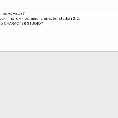
жет поможешь?
рсия, потом поставил character studio r2,2.
Ь CHARACTER STUDIO?