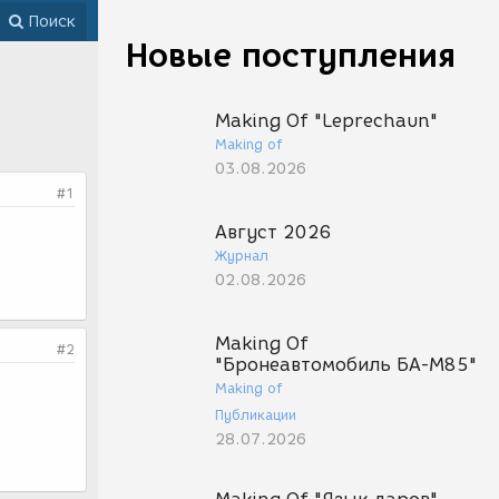
Поиск
Новые поступления
Making Of "Leprechaun"
Making of
03.08.2026
#1
Август 2026
Журнал
02.08.2026
Making Of
#2
"Бронеавтомобиль БА-М85"
Making of
Публикации
28.07.2026
-