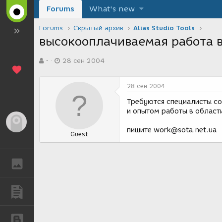
Forums
What's new
Forums
Скрытый архив
Alias Studio Tools
высокооплачиваемая работа в
А
Д
-
28 сен 2004
в
а
т
т
о
а
28 сен 2004
р
с
т
о
Требуются специалисты со 
е
з
и опытом работы в област
м
д
Гость
ы
а
пишите work@sota.net.ua
Guest
н
и
я
ГАЛЕРЕЯ
ПУБЛИКАЦИИ
БЛОГИ