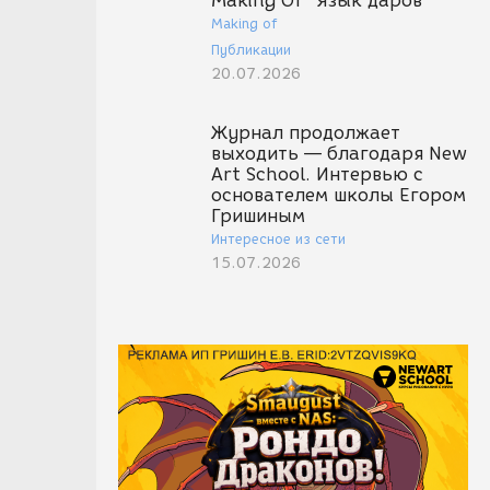
Making Of "Язык даров"
Making of
Публикации
20.07.2026
Журнал продолжает
выходить — благодаря New
Art School. Интервью с
основателем школы Егором
Гришиным
Интересное из сети
15.07.2026