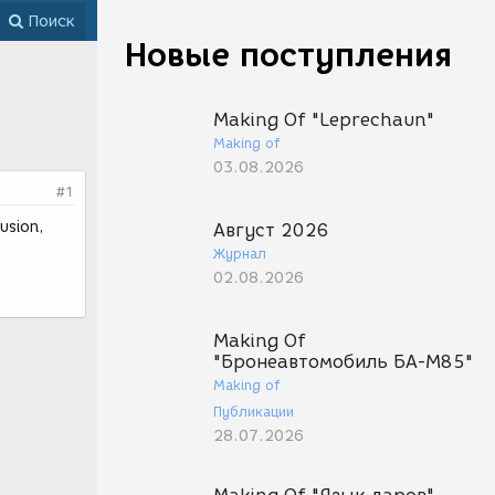
Поиск
Новые поступления
Making Of "Leprechaun"
Making of
03.08.2026
#1
usion,
Август 2026
Журнал
02.08.2026
Making Of
"Бронеавтомобиль БА-М85"
Making of
Публикации
28.07.2026