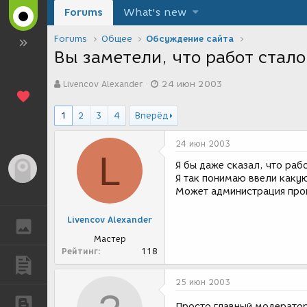
Forums
What's new
Forums
Общее
Обсуждение сайта
Вы заметели, что работ стал
А
Д
Livencov Alexander
24 июн 2003
в
а
т
т
о
а
1
2
3
4
Вперёд
р
с
т
о
24 июн 2003
е
з
L
м
д
Я бы даже сказал, что ра
Гость
ы
а
Я так понимаю ввели какую
н
Может администрация про
и
я
Livencov Alexander
ГАЛЕРЕЯ
Мастер
Рейтинг
118
ПУБЛИКАЦИИ
25 июн 2003
БЛОГИ
Просто главный модератор 