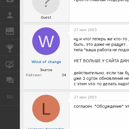
РАБОТА
Guest
27 июн 2003
REN
ЖУРНАЛ
W
ну и что! теперь же кто-то
быть, это даже не радует.
КОНКУРСЫ
типа "ваша работа не подо
НЕТ БОЛЬШЕ У САЙТА ДИН
Wind of change
КУРСЫ
Знаток
действительно, если так б
Рейтинг
34
уже 2 суток обновлений не
ФОРУМ
с этим что-то делать надо!!!
RU
Русский
27 июн 2003
L
согласен. "Обсуждение" это же не