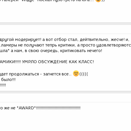
 другой модерирует! а вот отбор стал, дейтвительно, жесче! и
..ламеры не получают тепрь критики, а просто удовлетворяют
шла" а нам, в свою очередь, критиковать нечего!
АМИКИ!!!!! УМРЛО ОБСУЖДЕНИЕ КАК КЛАСС!
удет продолжаться - загнется все..
(((((
 было!!!
!!!
 "AWARD"!!!!!!!!!!!!!!!!!!!!!!!!!!!!!!!!!!!!!!