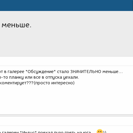
о меньше.
бот в галерее "Обсуждение" стало ЗНАЧИТЕЛЬНО меньше...
-то планку или все в отпуска уехали.
коментирует???(просто интересно)
галереи "Индус" поехал пузо греть на юга...
))