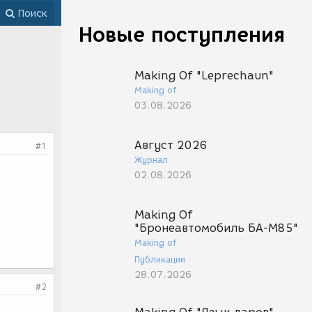
Поиск
Новые поступления
Making Of "Leprechaun"
Making of
03.08.2026
Август 2026
#1
Журнал
02.08.2026
Making Of
"Бронеавтомобиль БА-М85"
Making of
Публикации
28.07.2026
#2