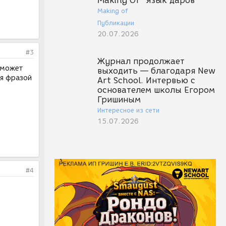
Making Of "Язык даров"
Making of
Публикации
20.07.2026
#3
Журнал продолжает
, может
выходить — благодаря New
ся фразой
Art School. Интервью с
основателем школы Егором
Гришиным
Интересное из сети
15.07.2026
#4