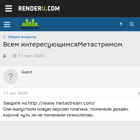
Общие вопросы
Всем интересующимсяМетастримом
А
Д
-
17 окт 2000
в
а
т
т
о
а
Guest
р
с
т
о
е
з
м
д
17 окт 2000
ы
а
н
Заидите на http://www.metastream.com/
и
Они выпустили новую версию плагина, поменяли дизайн,
я
короче чуть ли не поменяли технологию.