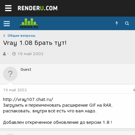
Общие вопросы
Vray 1.08 Брать тут!
А
Д
-
19 май 2002
в
а
т
т
о
а
Guest
р
с
т
о
е
з
м
д
19 май 2002
ы
а
н
http://vray107.chat.ru/
и
Загрузить и переименовать расширение GIF на RAR,
я
распаковать, внутри всё есть что вам надо.
Добавлен откреченное обновление до версии 1.8 !