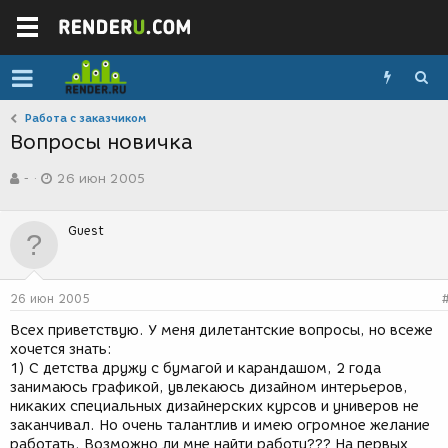
Работа с заказчиком
Вопросы новичка
А
Д
-
26 июн 2005
в
а
т
т
о
а
Guest
р
с
т
о
е
з
м
д
26 июн 2005
ы
а
н
Всех приветствую. У меня дилетантские вопросы, но всеже
и
хочется знать:
я
1) С детства дружу с бумагой и карандашом, 2 года
занимаюсь графикой, увлекаюсь дизайном интерьеров,
никаких специальных дизайнерских курсов и универов не
заканчивал. Но очень талантлив и имею огромное желание
работать. Возможно ли мне найти работу??? На первых