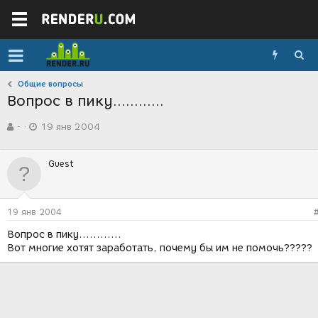
Общие вопросы
Вопрос в пику............
А
Д
-
19 янв 2004
в
а
т
т
о
а
Guest
р
с
т
о
е
з
м
д
19 янв 2004
ы
а
н
Вопрос в пику............
и
Вот многие хотят заработать, почему бы им не помочь?????
я