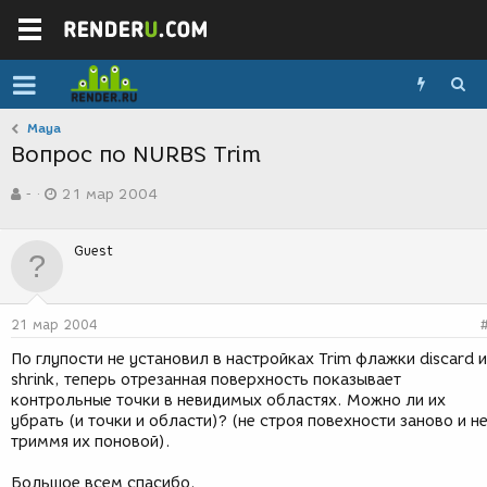
Maya
Вопрос по NURBS Trim
А
Д
-
21 мар 2004
в
а
т
т
о
а
Guest
р
с
т
о
е
з
м
д
21 мар 2004
ы
а
н
По глупости не установил в настройках Trim флажки discard и
и
shrink, теперь отрезанная поверхность показывает
я
контрольные точки в невидимых областях. Можно ли их
убрать (и точки и области)? (не строя повехности заново и н
триммя их поновой).
Большое всем спасибо.