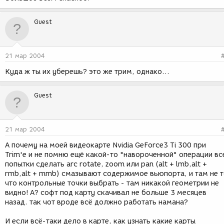
Guest
21 мар 2004
Куда ж ты их уберешь? это же трим, однако...
Guest
21 мар 2004
А почему на моей видеокарте Nvidia GeForce3 Ti 300 при
Trim'е и не помню ещё какой-то "навороченной" операции вс
попытки сделать arc rotate, zoom или pan (alt + lmb,alt +
rmb,alt + mmb) смазывают содержимое вьюпорта, и там не 
что контрольные точки выбрать - там никакой геометрии не
видно! А? софт под карту скачивал не больше 3 месяцев
назад. так чот вроде всё должно работать намана?
И если всё-таки дело в карте, как узнать какие карты