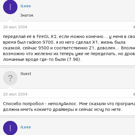
I
iLuso
Знаток
20 июл 2004
переделай её в FireGL X2, если можно конечно... у меня в св
время был radeon 9700, я из него сделал X1, жизнь была
сказкой, сейчас 9500 и соответственно Z1, доволен... Вполн
возможно что железно их теперь уже не переделать, но дро
ломанные вроде где-то были (7.96).
Guest
20 июл 2004
Спосибо попробол - неполу4илос. Мне сказали что програм
должна иметь кокието драйверьi и сейчас исчу по нете.
I
iLuso