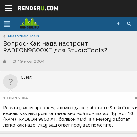
Alias Studio Tools
Вопрос-Как нада настроит
RADEON9800XT для StudioTools?
А
Д
-
19 июл 2004
в
а
т
т
о
а
Guest
р
с
т
о
е
з
м
д
19 июл 2004
ы
а
н
Ребята у меня проблем, я нникогда не работал с StudioTools 
и
незнаю как настроит оптимально мой компютар. Тут ест 1G
я
(RAM), RADEON 9800 XT, болшой hard, а я немогу работат
легко как надо. Жду ваш ответ проу вас помогите.