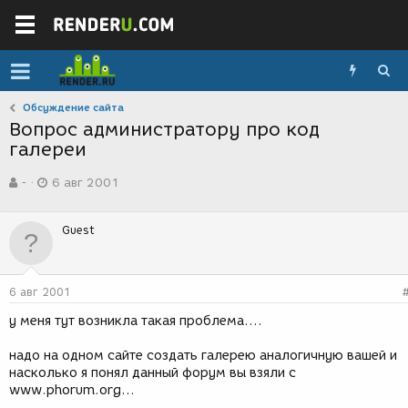
Обсуждение сайта
Вопрос администратору про код
галереи
А
Д
-
6 авг 2001
в
а
т
т
о
а
Guest
р
с
т
о
е
з
м
д
6 авг 2001
ы
а
н
у меня тут возникла такая проблема....
и
я
надо на одном сайте создать галерею аналогичную вашей и
насколько я понял данный форум вы взяли с
www.phorum.org...