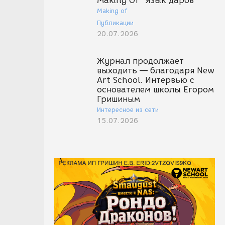
Making Of "Язык даров"
Making of
Публикации
20.07.2026
Журнал продолжает
выходить — благодаря New
Art School. Интервью с
основателем школы Егором
Гришиным
Интересное из сети
15.07.2026