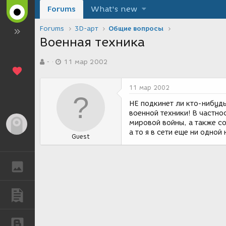
Forums
What's new
Forums
3D-арт
Общие вопросы
Военная техника
А
Д
-
11 мар 2002
в
а
т
т
о
а
11 мар 2002
р
с
т
о
НЕ подкинет ли кто-нибуд
е
з
военной техники! В частно
м
д
мировой войны, а также со
Гость
ы
а
а то я в сети еще ни одно
Guest
н
и
я
ГАЛЕРЕЯ
ПУБЛИКАЦИИ
БЛОГИ