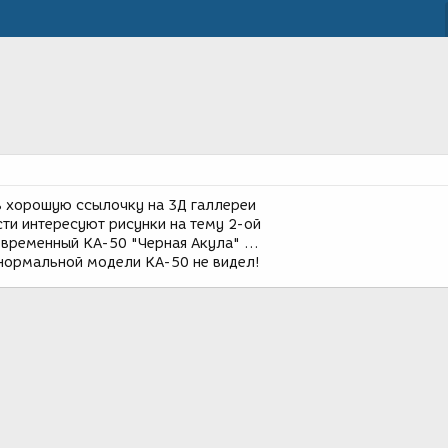
ь хорошую ссылочку на 3Д галлереи
сти интересуют рисунки на тему 2-ой
временный КА-50 "Черная Акула" ...
й нормальной модели КА-50 не видел!