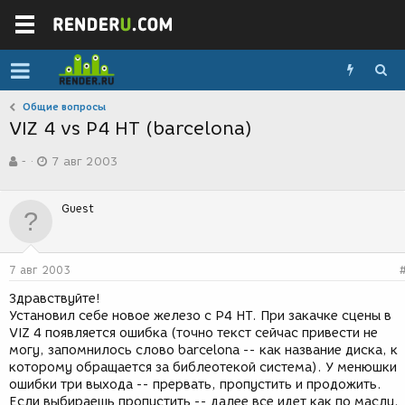
Общие вопросы
VIZ 4 vs P4 HT (barcelona)
А
Д
-
7 авг 2003
в
а
т
т
о
а
Guest
р
с
т
о
е
з
м
д
7 авг 2003
ы
а
н
Здравствуйте!
и
Установил себе новое железо с P4 HT. При закачке сцены в
я
VIZ 4 появляется ошибка (точно текст сейчас привести не
могу, запомнилось слово barcelona -- как название диска, к
которому обращается за библеотекой система). У менюшки
ошибки три выхода -- прервать, пропустить и продожить.
Если выбираешь пропустить -- далее все идет как по маслу.