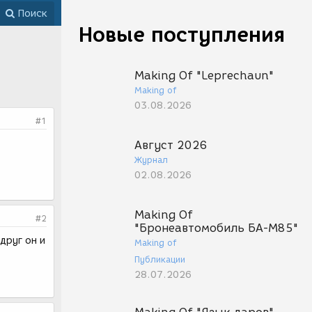
Поиск
Новые поступления
Making Of "Leprechaun"
Making of
03.08.2026
#1
Август 2026
Журнал
02.08.2026
Making Of
#2
"Бронеавтомобиль БА-М85"
друг он и
Making of
Публикации
28.07.2026