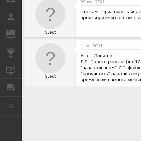
29 сен 2001
Что там - куча очнь каче
РАБОТА
производителя на этом ры
Guest
REN
ЖУРНАЛ
1 окт 2001
КОНКУРСЫ
А-а... Понятно..
P.S. Просто раньше (до 97
"запароленном" ZIP-файле
КУРСЫ
"прочистить" пароли спец.
Guest
время были намного меньш
ФОРУМ
RU
Русский