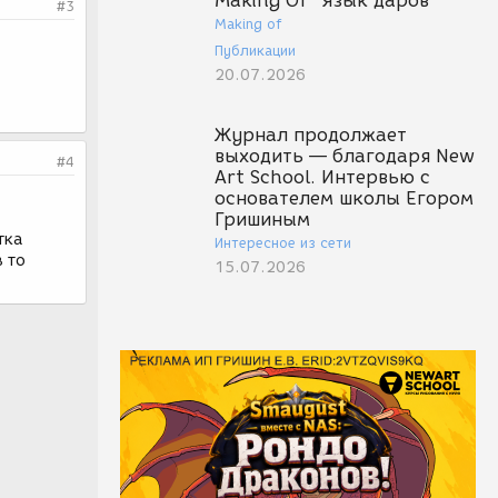
Making Of "Язык даров"
#3
Making of
Публикации
20.07.2026
Журнал продолжает
выходить — благодаря New
#4
Art School. Интервью с
основателем школы Егором
Гришиным
тка
Интересное из сети
в то
15.07.2026