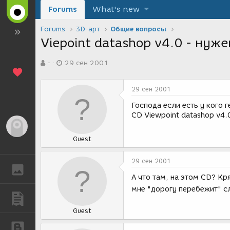
Forums
What's new
Forums
3D-арт
Общие вопросы
Viepoint datashop v4.0 - нуж
А
Д
-
29 сен 2001
в
а
т
т
о
а
29 сен 2001
р
с
т
о
Господа если есть у кого 
е
з
CD Viewpoint datashop v4.
м
д
Гость
ы
а
Guest
н
и
я
29 сен 2001
ГАЛЕРЕЯ
А что там, на этом CD? Кря
мне "дорогу перебежит" с
ПУБЛИКАЦИИ
Guest
БЛОГИ