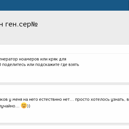
ен ген.сер№
генератор ноамеров или кряк для
0 поделитесь или подскажите где взять
ков у меня на него естествнно нет... просто хотелось узнать, в
лучайно...
))