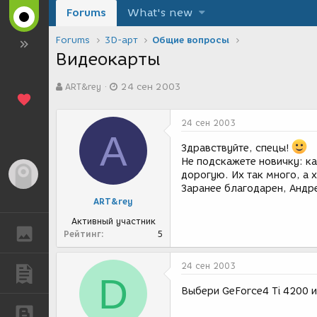
Forums
What's new
Forums
3D-арт
Общие вопросы
Видеокарты
А
Д
ART&rey
24 сен 2003
в
а
т
т
о
а
24 сен 2003
р
с
A
т
о
Здравствуйте, спецы!
е
з
Не подскажете новичку: ка
м
д
Гость
дорогую. Их так много, а 
ы
а
Заранее благодарен, Андр
н
ART&rey
и
я
Активный участник
ГАЛЕРЕЯ
Рейтинг
5
24 сен 2003
ПУБЛИКАЦИИ
D
Выбери GeForce4 Ti 4200 
БЛОГИ