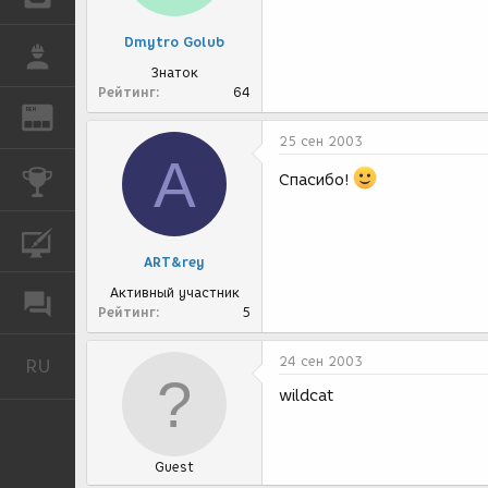
Dmytro Golub
РАБОТА
Знаток
Рейтинг
64
REN
ЖУРНАЛ
25 сен 2003
A
КОНКУРСЫ
Спасибо!
КУРСЫ
ART&rey
Активный участник
ФОРУМ
Рейтинг
5
24 сен 2003
RU
Русский
wildcat
Guest