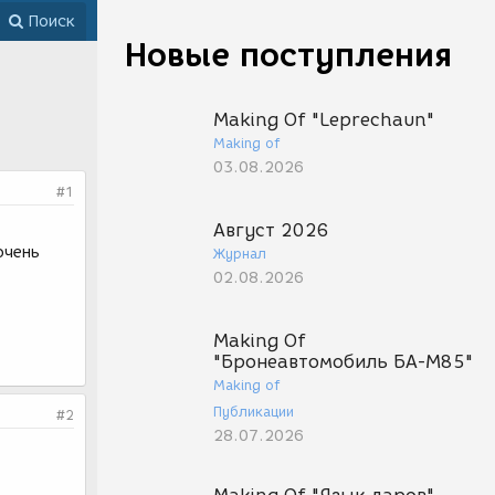
Поиск
Новые поступления
Making Of "Leprechaun"
Making of
03.08.2026
#1
Август 2026
очень
Журнал
02.08.2026
Making Of
"Бронеавтомобиль БА-М85"
Making of
Публикации
#2
28.07.2026