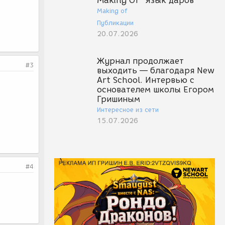
Making Of "Язык даров"
Making of
Публикации
20.07.2026
Журнал продолжает
#3
выходить — благодаря New
Art School. Интервью с
основателем школы Егором
Гришиным
Интересное из сети
15.07.2026
#4