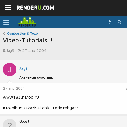
Combustion & Toxik
Video-Tutorials!!!
А
Д
JayS
27 апр 2004
в
а
т
т
о
а
J
р
с
JayS
т
о
Активный участник
е
з
м
д
ы
а
27 апр 2004
н
www183.narod.ru
и
я
Kto-nibud zakazival diski u etix rebyat?
Guest