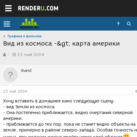
Графика в фильмах
Вид из космоса -&gt; карта америки
А
Д
-
23 май 2004
в
а
т
т
о
а
Guest
р
с
т
о
е
з
м
д
23 май 2004
ы
а
н
Хочу вставить в домашнее кино следующую сцену:
и
- вид Земли из космоса
я
- Она постепенно приближается, видно очертания северной
америки.
- приближается до тех пор, пока не станет видно объекты на
земле, примерно в районе северо-запада. Особая точность 