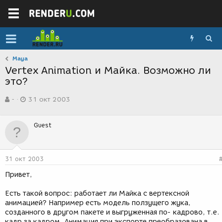
Maya
Vertex Animation и Майка. Возможно ли
это?
А
Д
-
31 окт 2003
в
а
т
т
о
а
Guest
р
с
т
о
е
з
м
д
31 окт 2003
ы
а
н
Привет,
и
я
Есть такой вопрос: работает ли Майка с вертексной
анимацией? Например есть модель ползущего жука,
созданного в другом пакете и выгруженная по- кадрово, т.е.
кадр за кадром. Анимация при экспорте преобразована в