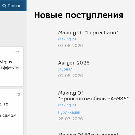
Поиск
Новые поступления
Making Of "Leprechaun"
Making of
03.08.2026
#1
 Vegas
Август 2026
е эффекты
Журнал
02.08.2026
Making Of
#2
"Бронеавтомобиль БА-М85"
о-то
Making of
Публикации
 в самом
28.07.2026