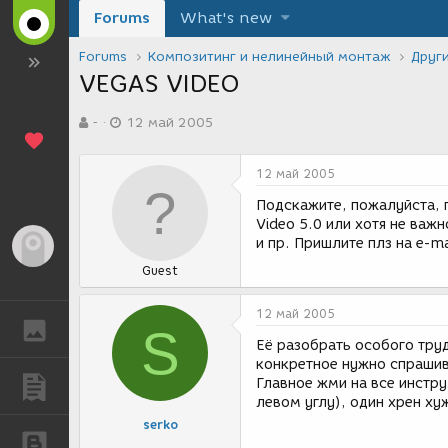
Forums
What's new
Forums
Композитинг и нелинейный монтаж
Друг
VEGAS VIDEO
А
Д
-
12 май 2005
в
а
т
т
о
а
12 май 2005
р
с
т
о
Подскажите, пожалуйста, 
е
з
Video 5.0 или хотя не важ
м
д
и пр. Пришлите плз на e-ma
Гость
ы
а
Guest
н
и
я
12 май 2005
ГАЛЕРЕЯ
S
Её разобрать особого труд
конкретное нужно спрашив
Главное жми на все инстру
ПУБЛИКАЦИИ
левом углу), один хрен ху
serko
БЛОГИ