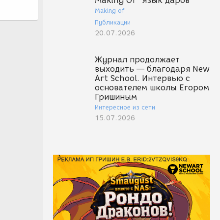
Making Of "Язык даров"
Making of
Публикации
20.07.2026
Журнал продолжает
выходить — благодаря New
Art School. Интервью с
основателем школы Егором
Гришиным
Интересное из сети
15.07.2026