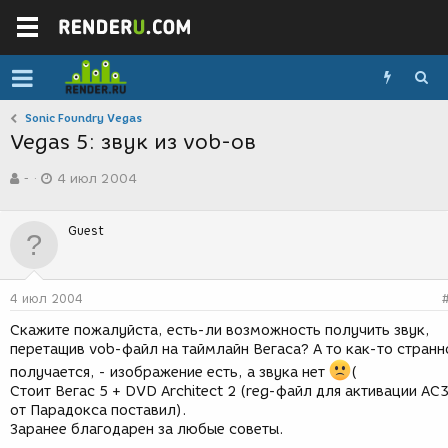
Sonic Foundry Vegas
Vegas 5: звук из vob-ов
А
Д
-
4 июл 2004
в
а
т
т
о
а
Guest
р
с
т
о
е
з
м
д
4 июл 2004
ы
а
н
Скажите пожалуйста, есть-ли возможность получить звук,
и
перетащив vob-файл на таймлайн Вегаса? А то как-то странн
я
получается, - изображение есть, а звука нет
(
Стоит Вегас 5 + DVD Architect 2 (reg-файл для активации AC
от Парадокса поставил).
Заранее благодарен за любые советы.