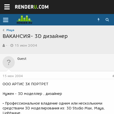
Maya
ВАКАНСИЯ- 3D дизайнер
А
Д
-
15 июн 2004
в
а
т
т
о
а
Guest
р
с
т
о
е
з
м
д
15 июн 2004
ы
а
н
ООО АРТИС 3Х ПОРТРЕТ
и
я
Нужен - 3D моделлер , дизайнер
• Профессиональное владение одним или несколькими
средствами 3D моделирования из: 3D Studio Max, Maya,
Lightwave.