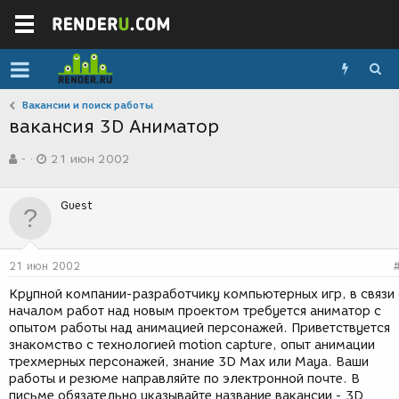
Вакансии и поиск работы
вакансия 3D Аниматор
А
Д
-
21 июн 2002
в
а
т
т
о
а
Guest
р
с
т
о
е
з
м
д
21 июн 2002
ы
а
н
Крупной компании-разработчику компьютерных игр, в связи 
и
началом работ над новым проектом требуется аниматор c
я
опытом работы над анимацией персонажей. Приветствуется
знакомство с технологией motion capture, опыт анимации
трехмерных персонажей, знание 3D Max или Maya. Ваши
работы и резюме направляйте по электронной почте. В
письме обязательно указывайте название вакансии - 3D