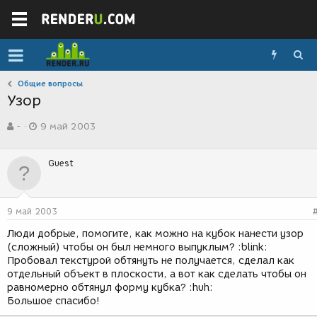
Общие вопросы
Узор
А
Д
-
9 май 2003
в
а
т
т
о
а
Guest
р
с
т
о
е
з
м
д
9 май 2003
ы
а
н
Люди добрые, помогите, как можно на кубок нанести узор
и
(сложный) чтобы он был немного выпуклым? :blink:
я
Пробовал текстурой обтянуть не получается, сделал как
отдельный объект в плоскости, а вот как сделать чтобы он
равномерно обтянул форму кубка? :huh:
Большое спасибо!