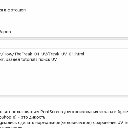
ся в фотошоп
eWipon
m/How/TheFreak_01_UV/Freak_UV_01.html
m раздел tutorials поиск UV
о вот пользоваться PrintScreen для копирования экрана в буфе
oShop'е) - это дикость.
умались сделать нормальное(человеческое) сохранение UV т