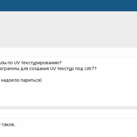
алы по UV текстурированию?
рограммы для создания UV текстур под LW7?
 надоело париться)
 таков,