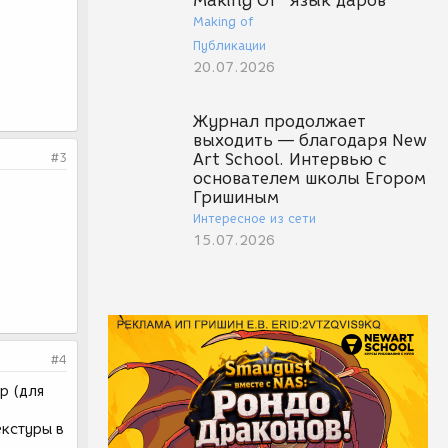
Making Of "Язык даров"
Making of
Публикации
20.07.2026
Журнал продолжает
выходить — благодаря New
#3
Art School. Интервью с
основателем школы Егором
Гришиным
Интересное из сети
15.07.2026
#4
р (для
екстуры в