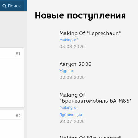
Поиск
Новые поступления
Making Of "Leprechaun"
Making of
03.08.2026
#1
Август 2026
Журнал
02.08.2026
Making Of
"Бронеавтомобиль БА-М85"
Making of
Публикации
#2
28.07.2026