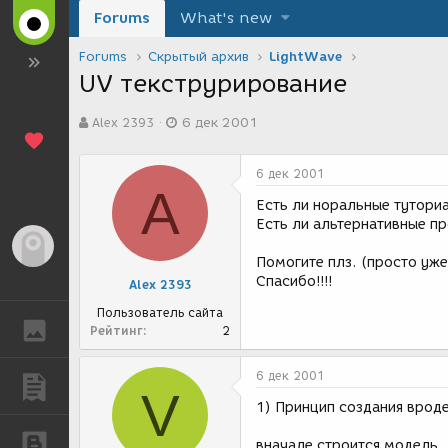
Forums
What's new
Forums
Скрытый архив
LightWave
UV текструрирование
А
Д
Alex 2393
6 дек 2001
в
а
т
т
о
а
6 дек 2001
р
с
A
т
о
Есть ли норальные тутори
е
з
Есть ли альтернативные п
м
д
Гость
ы
а
Помогите плз. (просто уже
н
Спасибо!!!!
Alex 2393
и
я
Пользователь сайта
ГАЛЕРЕЯ
Рейтинг
2
6 дек 2001
ПУБЛИКАЦИИ
V
1) Принцип создания вроде
БЛОГИ
вначале строится модель