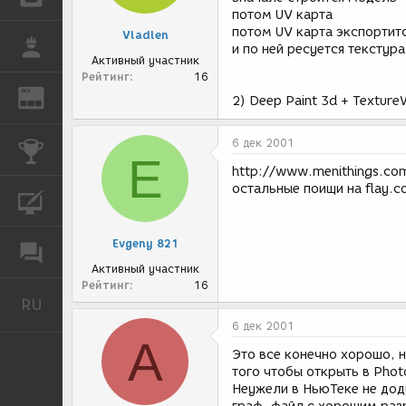
потом UV карта
потом UV карта экспортит
Vladlen
РАБОТА
и по ней ресуется текстура
Активный участник
Рейтинг
16
REN
ЖУРНАЛ
2) Deep Paint 3d + Textur
6 дек 2001
КОНКУРСЫ
E
http://www.menithings.co
остальные поищи на flay.co
КУРСЫ
Evgeny 821
ФОРУМ
Активный участник
Рейтинг
16
RU
Русский
6 дек 2001
A
Это все конечно хорошо, н
того чтобы открыть в Phot
Неужели в НьюТеке не дод