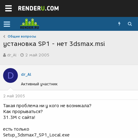
Общие вопросы
установка SP1 - нет 3dsmax.msi
А
Д
dr_Al
2 май 2005
в
а
т
т
о
а
D
р
с
dr_Al
т
о
Активный участник
е
з
м
д
ы
а
2 май 2005
н
Такая проблема ни у кого не возникала?
и
Как прорываться?
я
31.3M с сайта!
есть только
Setup_3dsmax7_SP1_Local.exe