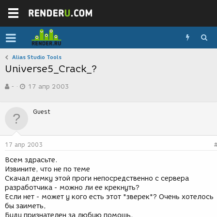
Alias Studio Tools
Universe5_Crack_?
А
Д
-
17 апр 2003
в
а
т
т
о
а
Guest
р
с
т
о
е
з
м
д
17 апр 2003
ы
а
н
Всем здрасьте.
и
Извините, что не по теме
я
Скачал демку этой проги непосредственно с сервера
разработчика - можно ли ее крекнуть?
Если нет - может у кого есть этот "зверек"? Очень хотелось
бы заиметь,
Буду признателен за любую помощь.