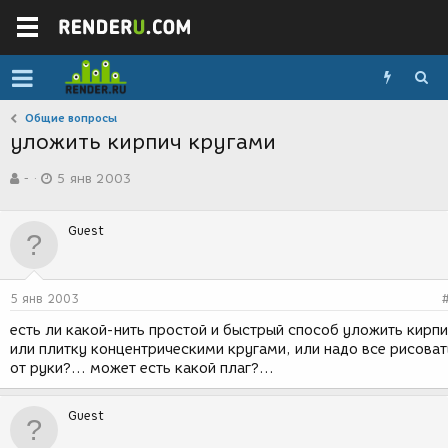
Общие вопросы
уложить кирпич кругами
А
Д
-
5 янв 2003
в
а
т
т
о
а
Guest
р
с
т
о
е
з
м
д
5 янв 2003
ы
а
н
есть ли какой-нить простой и быстрый способ уложить кирп
и
или плитку концентрическими кругами, или надо все рисоват
я
от руки?... может есть какой плаг?...
Guest