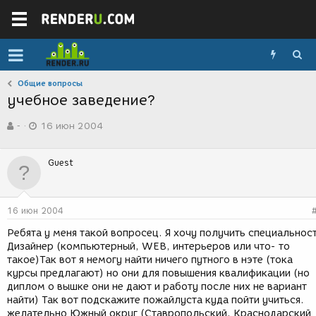
Общие вопросы
учебное заведение?
А
Д
-
16 июн 2004
в
а
т
т
о
а
Guest
р
с
т
о
е
з
м
д
16 июн 2004
ы
а
н
Ребята у меня такой вопросец. Я хочу получить специальнос
и
Дизайнер (компьютерный, WEB, интерьеров или что- то
я
такое)Так вот я немогу найти ничего путного в нэте (тока
курсы предлагают) но они для повышения квалификации (но
диплом о вышке они не дают и работу после них не вариант
найти) Так вот подскажите пожайлуста куда пойти учиться.
желательно Южный округ (Ставропольский, Краснодарский