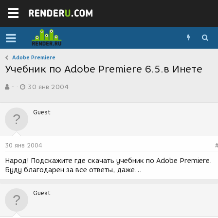
Adobe Premiere
Учебник по Adobe Premiere 6.5.в Инете
А
Д
-
30 янв 2004
в
а
т
т
о
а
Guest
р
с
т
о
е
з
м
д
30 янв 2004
ы
а
н
Народ! Подскажите где скачать учебник по Adobe Premiere.
и
Буду благодарен за все ответы, даже...
я
Guest