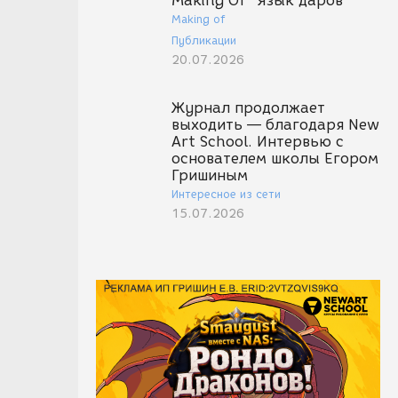
Making Of "Язык даров"
Making of
Публикации
20.07.2026
Журнал продолжает
выходить — благодаря New
Art School. Интервью с
основателем школы Егором
Гришиным
Интересное из сети
15.07.2026