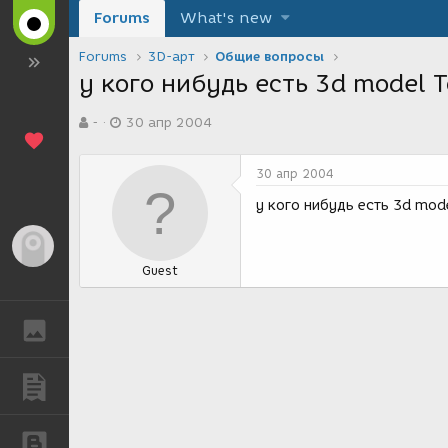
Forums
What's new
Forums
3D-арт
Общие вопросы
у кого нибудь есть 3d model T
А
Д
-
30 апр 2004
в
а
т
т
о
а
30 апр 2004
р
с
т
о
у кого нибудь есть 3d mod
е
з
м
д
Гость
ы
а
Guest
н
и
я
ГАЛЕРЕЯ
ПУБЛИКАЦИИ
БЛОГИ