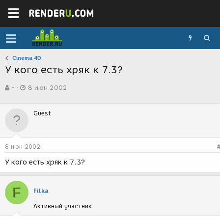
Cinema 4D
У кого есть хряк к 7.3?
А
Д
-
8 июн 2002
в
а
т
т
о
а
Guest
р
с
т
о
е
з
м
д
8 июн 2002
ы
а
н
У кого есть хряк к 7.3?
и
я
F
Filka
Активный участник