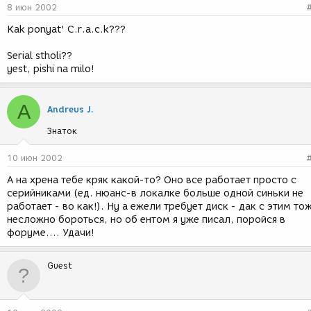
8 июн 2002
Kak ponyat' C.r.a.c.k???
Serial stholi??
yest, pishi na milo!
A
Andreus J.
Знаток
10 июн 2002
А на хрена тебе кряк какой-то? Оно все работает просто с
серийниками (ед. нюанс-в локалке больше одной синьки не
работает - во как!). Ну а ежели требует диск - дак с этим то
несложно бороться, но об ентом я уже писал, поройся в
форуме.... Удачи!
Guest