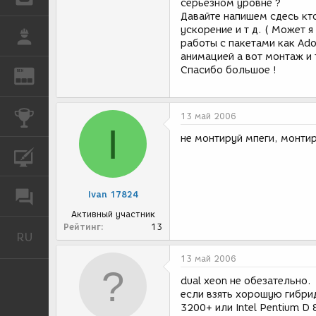
серьезном уровне ?
Давайте напишем сдесь кт
ускорение и т д. ( Может 
РАБОТА
работы с пакетами как Ado
анимацией а вот монтаж и 
Спасибо большое !
REN
ЖУРНАЛ
КОНКУРСЫ
13 май 2006
I
не монтируй мпеги, монтир
КУРСЫ
Ivan 17824
ФОРУМ
Активный участник
Рейтинг
13
RU
Русский
13 май 2006
dual xeon не обезательно.
если взять хорошую гибри
3200+ или Intel Pentium D 