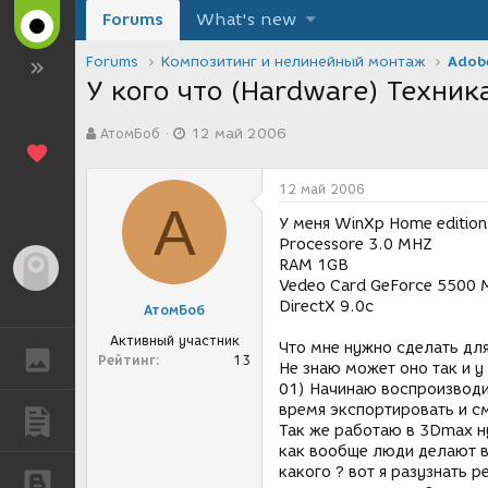
Forums
What's new
Forums
Композитинг и нелинейный монтаж
Adobe
У кого что (Hardware) Техник
А
Д
АтомБоб
12 май 2006
в
а
т
т
о
а
12 май 2006
р
с
А
т
о
У меня WinXp Home edition
е
з
Processore 3.0 MHZ
м
д
RAM 1GB
Гость
ы
а
Vedeo Card GeForce 5500 
н
DirectX 9.0c
АтомБоб
и
я
Активный участник
Что мне нужно сделать для
ГАЛЕРЕЯ
Рейтинг
13
Не знаю может оно так и 
01) Начинаю воспроизводит
время экспортировать и см
ПУБЛИКАЦИИ
Так же работаю в 3Dmax ну
как вообще люди делают в
какого ? вот я разузнать 
БЛОГИ