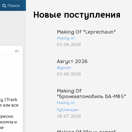
Поиск
Новые поступления
Making Of "Leprechaun"
Making of
03.08.2026
#1
Август 2026
Журнал
02.08.2026
Making Of
"Бронеавтомобиль БА-М85"
у (Track
Making of
е или все
Публикации
28.07.2026
ересно
 компа и
же