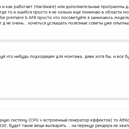
о и как работает (Hardware) или дополнительные программы д
я где то и ошибся просто я не сильно еще понимаю в области м
be premiere b AF6 просто что посоветуйте я занимаюсь модел
т д не очень.. хочеться услышать полезные советы уже опытны
уй что нибудь подходящее для монтажа, диви хотя бы, и все б
дную систему (CPU + встроенный генератор еффектов) то Athl
820, будет такие вещи вытварять... на перекур рендера не хват