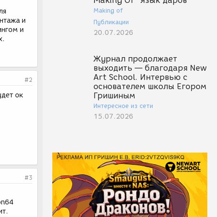
Making Of "Язык даров"
Making of
ля
онтажа и
Публикации
ингом и
20.07.2026
х.
Журнал продолжает
выходить — благодаря New
Art School. Интервью с
#2
основателем школы Егором
удет ок
Гришиным
Интересное из сети
15.07.2026
#3
on64
ит.