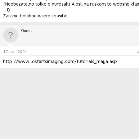
(Neobezatelno tolko o nurbsah) A esli na ruskom to wobshe klas
:-D
Zaranie bolshoe wsem spasibo.
Guest
17 окт 2001
http://www.lostartsimaging.com/tutorials_maya.asp