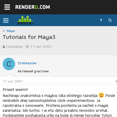
Maya
Tutorials for Maya3
А
Д
Climbazise
17 окт 2001
в
а
т
т
о
а
C
р
с
Climbazise
т
о
Активный участник
е
з
м
д
ы
а
17 окт 2001
н
Priwet wsem!!
и
я
Nachinaju znakomitsa s maykoj (dla obshego razwitija
Posle
neskolkih dnej samostojatelnix click-experementow. Ja
razobralsa s osnowami. Prichina pochemu ja nachel s mayej
zanimatsa, bili nurbsi. I w eto delo ja kakto neosobo w'ehal.
Podskashite poshalujsta urlki na bolie ili menie horoshie Tutori.