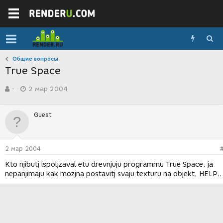
Общие вопросы
True Space
А
Д
-
2 мар 2004
в
а
т
т
о
а
Guest
р
с
т
о
е
з
м
д
2 мар 2004
ы
а
н
Kto njibutj ispoljzaval etu drevnjuju programmu True Space, ja
и
nepanjimaju kak mozjna postavitj svaju texturu na objekt, HELP..
я