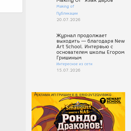
Making Of "Язык даров"
Making of
Публикации
20.07.2026
Журнал продолжает
выходить — благодаря New
Art School. Интервью с
основателем школы Егором
Гришиным
Интересное из сети
15.07.2026