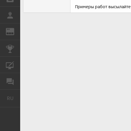
Примеры работ высылайте 
РАБОТА
REN
ЖУРНАЛ
КОНКУРСЫ
КУРСЫ
ФОРУМ
RU
Русский