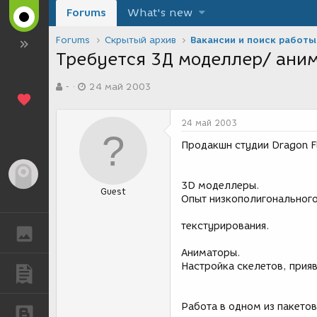
Forums
What's new
Forums
Скрытый архив
Вакансии и поиск работы
Требуется 3Д моделлер/ аним
А
Д
-
24 май 2003
в
а
т
т
о
а
24 май 2003
р
с
т
о
Продакшн студии Dragon F
е
з
м
д
Гость
ы
а
3D моделлеры.
Guest
н
Опыт низкополигонального
и
я
текстурирования.
ГАЛЕРЕЯ
Аниматоры.
Настройка скелетов, прияв
ПУБЛИКАЦИИ
Работа в одном из пакето
БЛОГИ