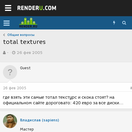
Общие вопросы
total textures
А
Д
-
26 фев 2005
в
а
т
т
о
а
Guest
р
с
т
о
е
з
м
д
26 фев 2005
ы
а
н
где взять эти самые тотал текстурс и скока стоят? на
и
официальном сайте дороговато: 420 евро за все диски...
я
Владислав (sapiens)
Мастер